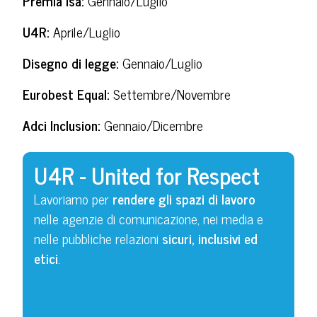
Premia Isa:
Gennaio/Luglio
U4R:
Aprile/Luglio
Disegno di legge:
Gennaio/Luglio
Eurobest Equal:
Settembre/Novembre
Adci Inclusion:
Gennaio/Dicembre
U4R - United for Respect
Lavoriamo per
rendere gli spazi di lavoro
nelle agenzie di comunicazione, nei media e
nelle pubbliche relazioni
sicuri, inclusivi ed
etici
.
Scopri il sito dedicato